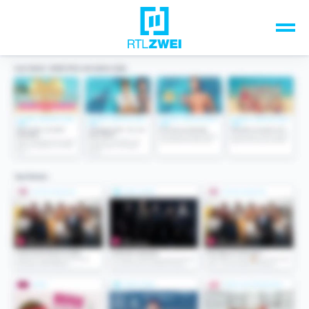
Unsere Top-Formate
TV-Programm
Sendungen A-Z
Musik & Events
Spiele