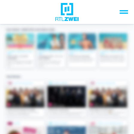
Unsere Top-Formate
TV-Programm
Sendungen A-Z
Musik & Events
Spiele