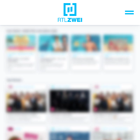
Unsere Top-Formate
TV-Programm
Sendungen A-Z
Musik & Events
Spiele