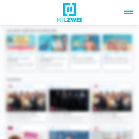
Unsere Top-Formate
TV-Programm
Sendungen A-Z
Musik & Events
Spiele