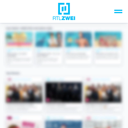
Unsere Top-Formate
TV-Programm
Sendungen A-Z
Musik & Events
Spiele