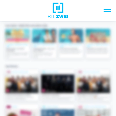
Unsere Top-Formate
TV-Programm
Sendungen A-Z
Musik & Events
Spiele