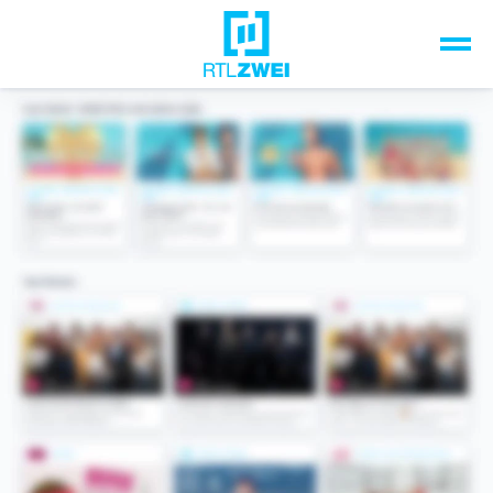
Unsere Top-Formate
TV-Programm
Sendungen A-Z
Musik & Events
Spiele