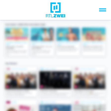
Unsere Top-Formate
TV-Programm
Sendungen A-Z
Musik & Events
Spiele