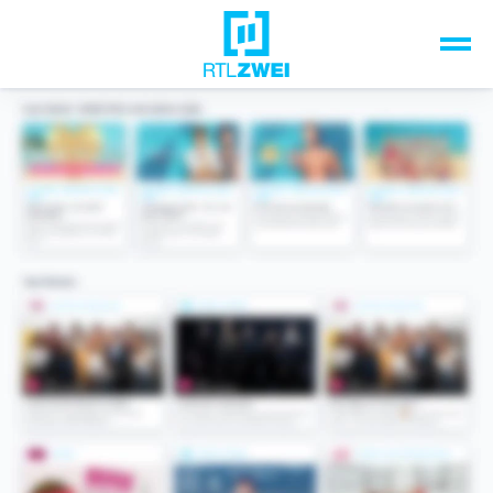
Unsere Top-Formate
TV-Programm
Sendungen A-Z
Musik & Events
Spiele