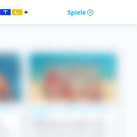
Spiele