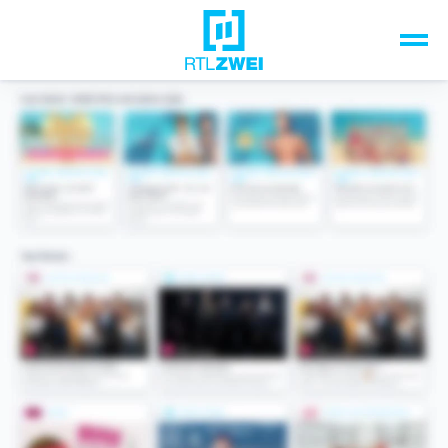
Unsere Top-Formate
TV-Programm
Sendungen A-Z
Musik & Events
Spiele