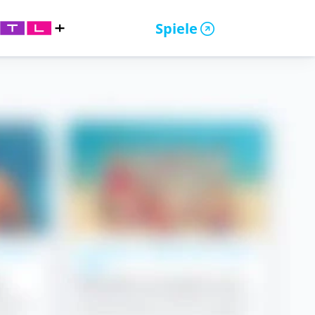
Spiele