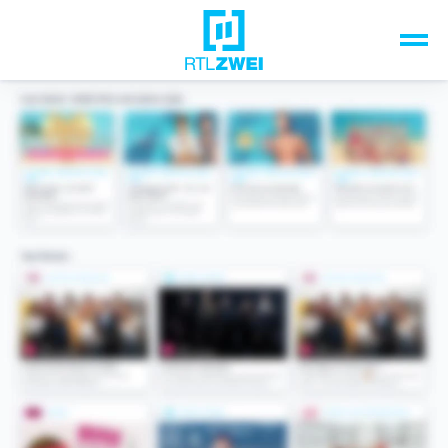
Unsere Top-Formate
TV-Programm
Sendungen A-Z
Musik & Events
Spiele