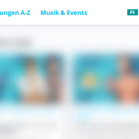
ungen A-Z
Musik & Events