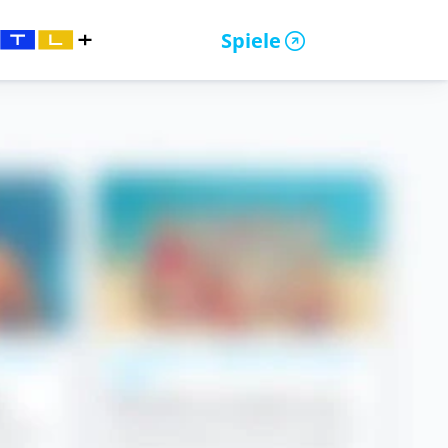
Spiele