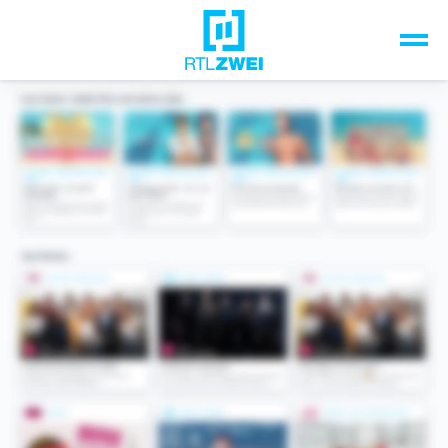
Unsere Top-Formate
TV-Programm
Sendungen A-Z
Musik & Events
Spiele