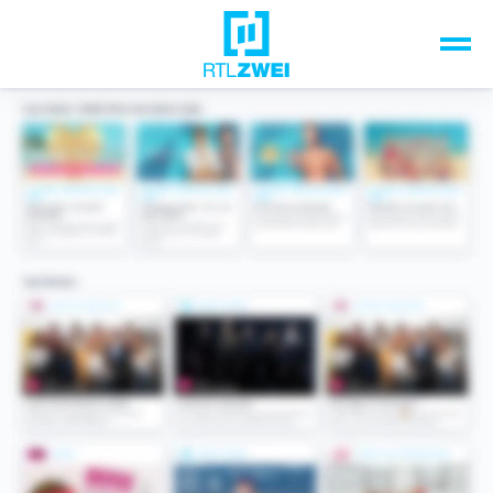
Unsere Top-Formate
TV-Programm
Sendungen A-Z
Musik & Events
Spiele