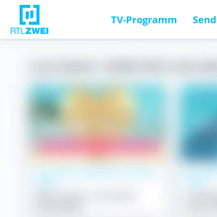
TV-Programm
Send