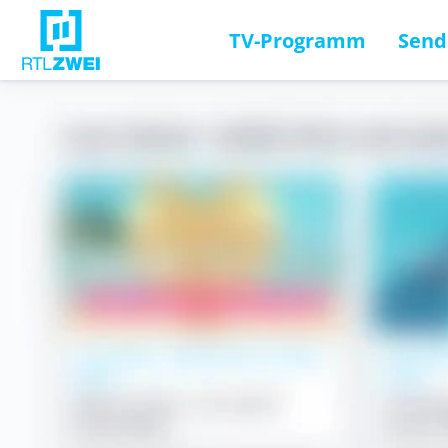
TV-Programm
Send