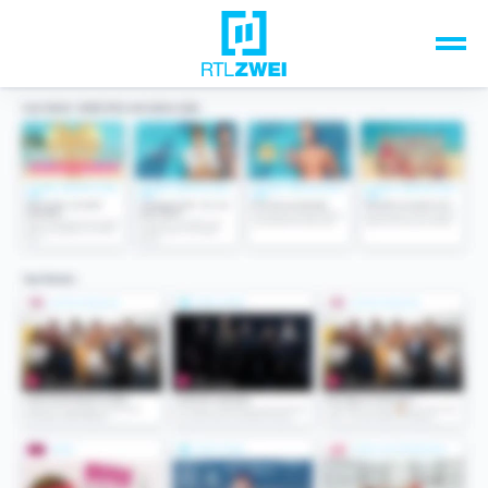
Unsere Top-Formate
TV-Programm
Sendungen A-Z
Musik & Events
Spiele