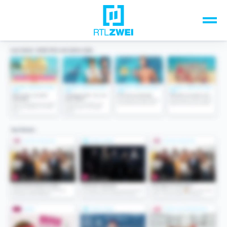
Unsere Top-Formate
TV-Programm
Sendungen A-Z
Musik & Events
Spiele