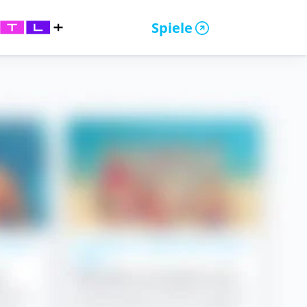
Spiele