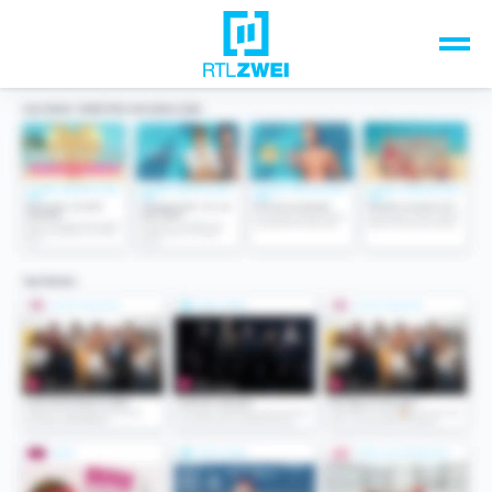
Unsere Top-Formate
TV-Programm
Sendungen A-Z
Musik & Events
Spiele