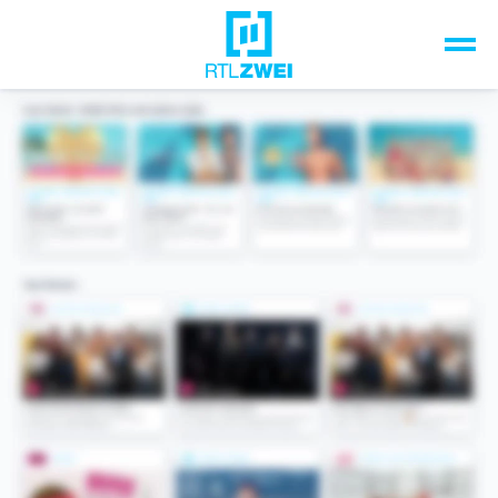
Unsere Top-Formate
TV-Programm
Sendungen A-Z
Musik & Events
Spiele