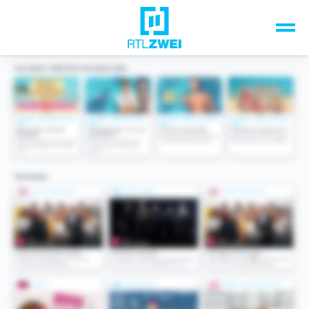
Unsere Top-Formate
TV-Programm
Sendungen A-Z
Musik & Events
Spiele