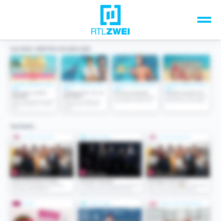
Unsere Top-Formate
TV-Programm
Sendungen A-Z
Musik & Events
Spiele