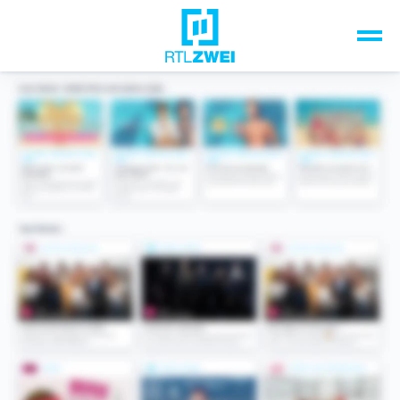
Unsere Top-Formate
TV-Programm
Sendungen A-Z
Musik & Events
Spiele