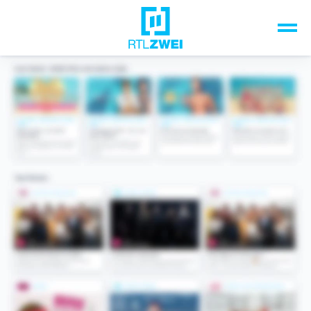
Unsere Top-Formate
TV-Programm
Sendungen A-Z
Musik & Events
Spiele