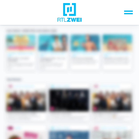
Unsere Top-Formate
TV-Programm
Sendungen A-Z
Musik & Events
Spiele