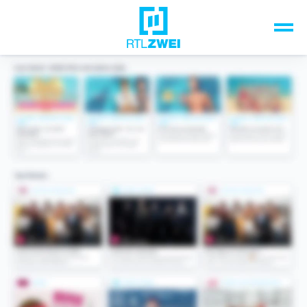
Unsere Top-Formate
TV-Programm
Sendungen A-Z
Musik & Events
Spiele