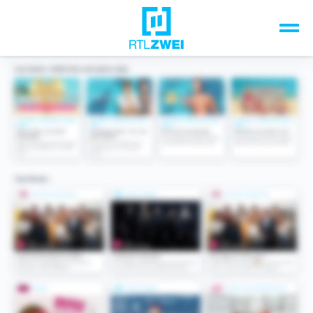
Unsere Top-Formate
TV-Programm
Sendungen A-Z
Musik & Events
Spiele