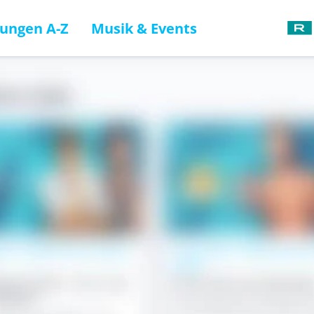
ungen A-Z
Musik & Events