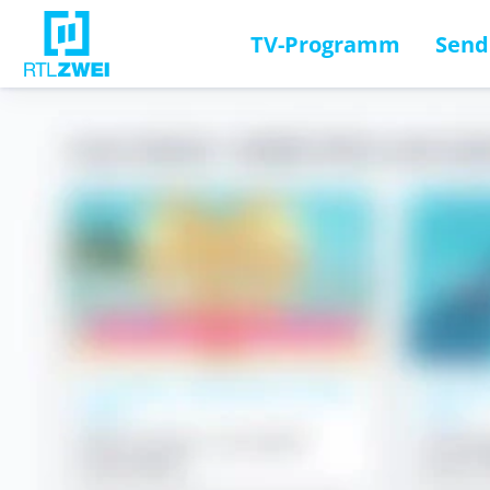
TV-Programm
Send