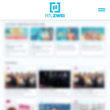
Unsere Top-Formate
TV-Programm
Sendungen A-Z
Musik & Events
Spiele