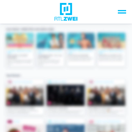
Unsere Top-Formate
TV-Programm
Sendungen A-Z
Musik & Events
Spiele