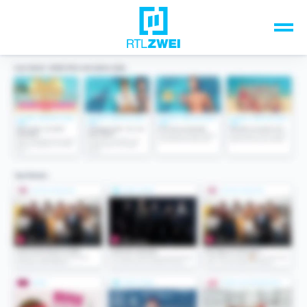
Unsere Top-Formate
TV-Programm
Sendungen A-Z
Musik & Events
Spiele