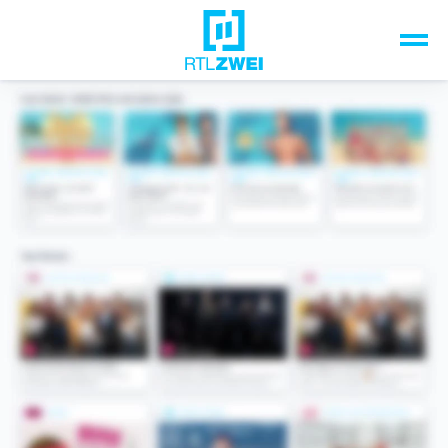
Unsere Top-Formate
TV-Programm
Sendungen A-Z
Musik & Events
Spiele