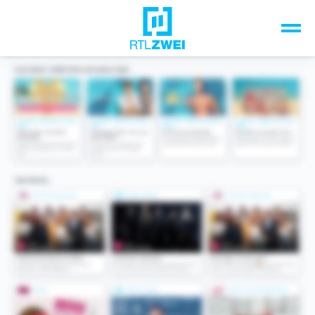
Unsere Top-Formate
TV-Programm
Sendungen A-Z
Musik & Events
Spiele