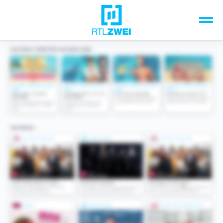
Unsere Top-Formate
TV-Programm
Sendungen A-Z
Musik & Events
Spiele