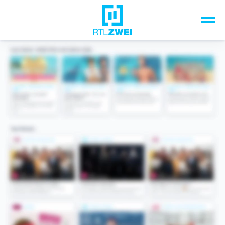
Unsere Top-Formate
TV-Programm
Sendungen A-Z
Musik & Events
Spiele