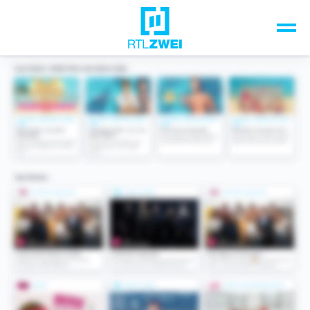
Unsere Top-Formate
TV-Programm
Sendungen A-Z
Musik & Events
Spiele