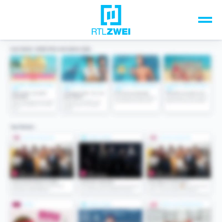
Unsere Top-Formate
TV-Programm
Sendungen A-Z
Musik & Events
Spiele