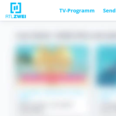
TV-Programm
Send