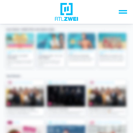
Unsere Top-Formate
TV-Programm
Sendungen A-Z
Musik & Events
Spiele