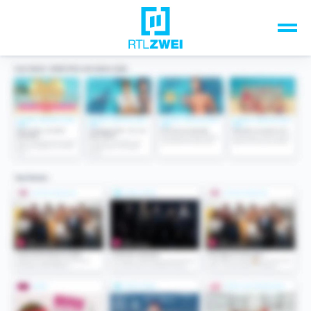
Unsere Top-Formate
TV-Programm
Sendungen A-Z
Musik & Events
Spiele