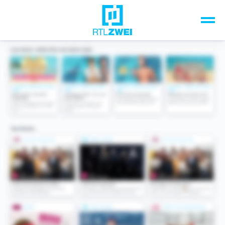
Unsere Top-Formate
TV-Programm
Sendungen A-Z
Musik & Events
Spiele