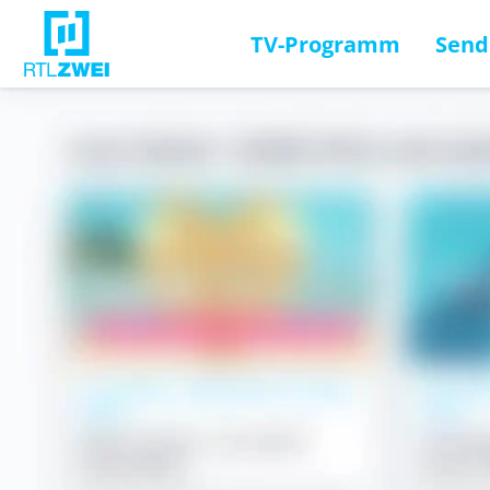
TV-Programm
Send