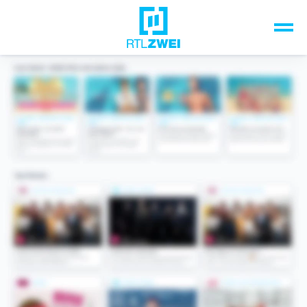
Unsere Top-Formate
TV-Programm
Sendungen A-Z
Musik & Events
Spiele