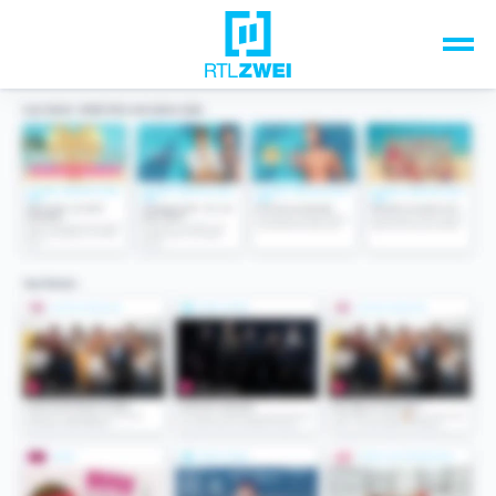
Unsere Top-Formate
TV-Programm
Sendungen A-Z
Musik & Events
Spiele