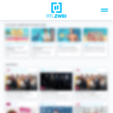
Unsere Top-Formate
TV-Programm
Sendungen A-Z
Musik & Events
Spiele