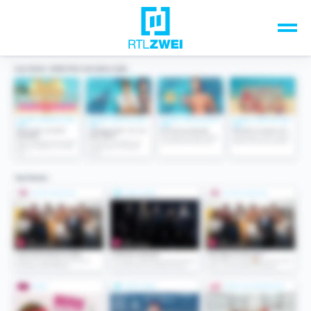
Unsere Top-Formate
TV-Programm
Sendungen A-Z
Musik & Events
Spiele