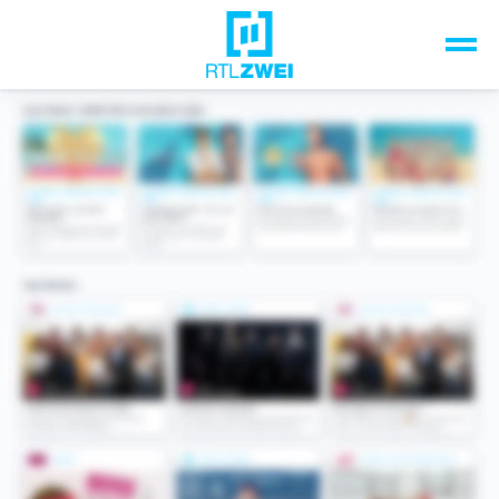
Unsere Top-Formate
TV-Programm
Sendungen A-Z
Musik & Events
Spiele